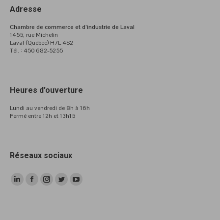
Adresse
Chambre de commerce et d’industrie de Laval
1455, rue Michelin
Laval (Québec) H7L 4S2
Tél. : 450 682-5255
Heures d’ouverture
Lundi au vendredi de 8h à 16h
Fermé entre 12h et 13h15
Réseaux sociaux
LinkedIn
Facebook
Instagram
Twitter
YouTube
page
page
page
page
page
opens
opens
opens
opens
opens