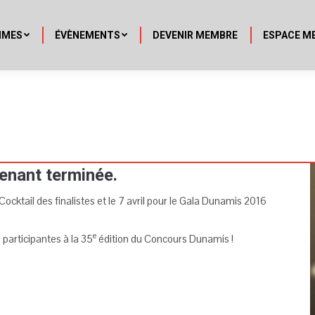
MMES
ÉVÈNEMENTS
DEVENIR MEMBRE
ESPACE M
tenant terminée.
cktail des finalistes et le 7 avril pour le Gala Dunamis 2016
e
participantes à la 35
édition du Concours Dunamis !