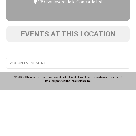
139 Boulevard de la Concorde Est
EVENTS AT THIS LOCATION
AUCUN ÉVÉNEMENT
© 2022 Chambre de commerce et d'industrie de Laval |
Politique de confidentialité
Réalisé par SecureIP Solutions inc.