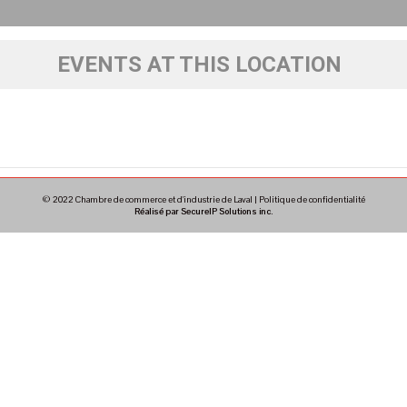
EVENTS AT THIS LOCATION
© 2022 Chambre de commerce et d'industrie de Laval |
Politique de confidentialité
Réalisé par SecureIP Solutions inc.