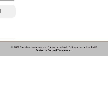
N
© 2022 Chambre de commerce et d'industrie de Laval |
Politique de confidentialité
Réalisé par SecureIP Solutions inc.