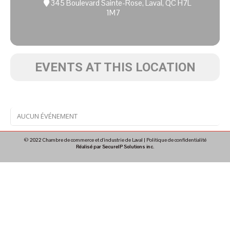
345 Boulevard Sainte-Rose, Laval, QC H7L
1M7
EVENTS AT THIS LOCATION
AUCUN ÉVÉNEMENT
© 2022 Chambre de commerce et d'industrie de Laval |
Politique de confidentialité
Réalisé par SecureIP Solutions inc.