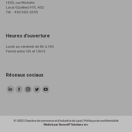
1455, rue Michelin
Laval (Québec) H7L 4S2
Tél. : 450 682-5255
Heures d’ouverture
Lundi au vendredi de 8h à 16h
Fermé entre 12h et 13h15
Réseaux sociaux
LinkedIn
Facebook
Instagram
Twitter
YouTube
page
page
page
page
page
opens
opens
opens
opens
opens
in
in
in
in
in
© 2022 Chambre de commerce et d'industrie de Laval |
Politique de confidentialité
new
new
new
new
new
Réalisé par SecureIP Solutions inc.
window
window
window
window
window