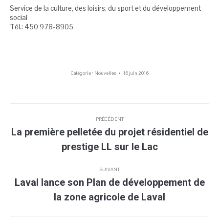
Service de la culture, des loisirs, du sport et du développement
social
Tél.: 450 978-8905
Catégorie :
Nouvelles
16 juin 2016
Navigation
PRÉCÉDENT
article
La première pelletée du projet résidentiel de
Article
prestige LL sur le Lac
précédent
:
SUIVANT
Laval lance son Plan de développement de
Article
la zone agricole de Laval
suivant
: