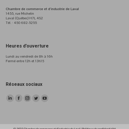
Chambre de commerce et d’industrie de Laval
1455, rue Michelin
Laval (Québec) H7L 4S2
Tél. : 450 682-5255
Heures d’ouverture
Lundi au vendredi de 8h à 16h
Fermé entre 12h et 13h15
Réseaux sociaux
LinkedIn
Facebook
Instagram
Twitter
YouTube
page
page
page
page
page
opens
opens
opens
opens
opens
in
in
in
in
in
© 2022 Chambre de commerce et d'industrie de Laval |
Politique de confidentialité