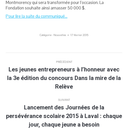
Montmorency qui sera transformée pour l’occasion. La
Fondation souhaite ainsi amasser 50 000 $.
Pour lire la suite du communiqué…
Catégorie :
Nouvelles
17 février 2015
Navigation
PRÉCÉDENT
article
Les jeunes entrepreneurs à l’honneur avec
la 3e édition du concours Dans la mire de la
Article
précédent
Relève
:
SUIVANT
Lancement des Journées de la
persévérance scolaire 2015 à Laval : chaque
Article
jour, chaque jeune a besoin
suivant