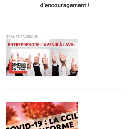
:
d’encouragement !
GROUPE FACEBOOK