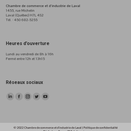
Chambre de commerce et d’industrie de Laval
1455, rue Michelin
Laval (Québec) H7L 4S2
Tél. : 450 682-5255
Heures d’ouverture
Lundi au vendredi de 8h à 16h
Fermé entre 12h et 13h15
Réseaux sociaux
LinkedIn
Facebook
Instagram
Twitter
YouTube
page
page
page
page
page
opens
opens
opens
opens
opens
in
in
in
in
in
© 2022 Chambre de commerce et d'industrie de Laval |
Politique de confidentialité
new
new
new
new
new