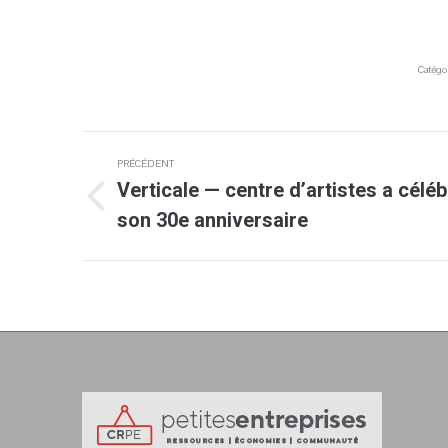
Catégo
Navigation
PRÉCÉDENT
article
Verticale — centre d’artistes a célé
Article
son 30e anniversaire
précédent
: