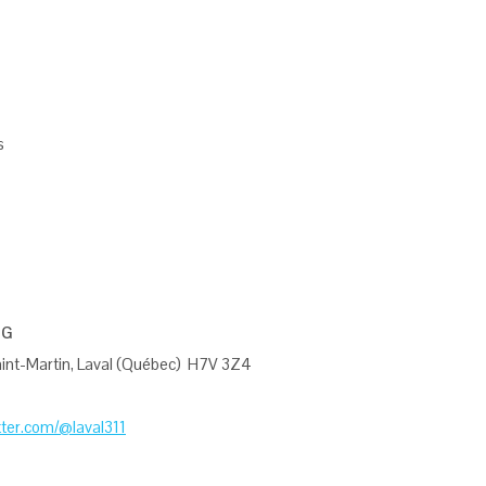
s
NG
aint-Martin, Laval (Québec) H7V 3Z4
ter.com/@laval311