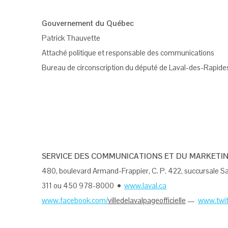
Gouvernement du Québec
Patrick Thauvette
Attaché politique et responsable des communications
Bureau de circonscription du député de Laval-des-Rapide
SERVICE DES COMMUNICATIONS ET DU MARKETI
480, boulevard Armand-Frappier, C. P. 422, succursale S
311 ou 450 978-8000 •
www.laval.ca
www.facebook.com/
villedelavalpageofficielle
—
www.twit