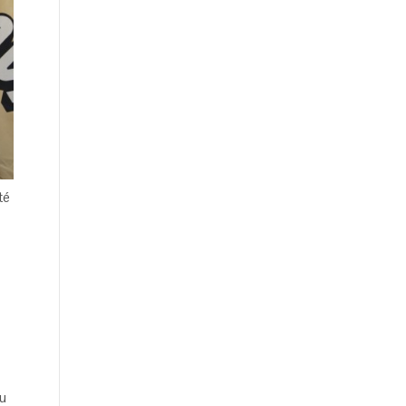
té
du