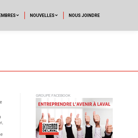
EMBRES
NOUVELLES
NOUS JOINDRE
GROUPE FACEBOOK
Le
.
n
r,
me