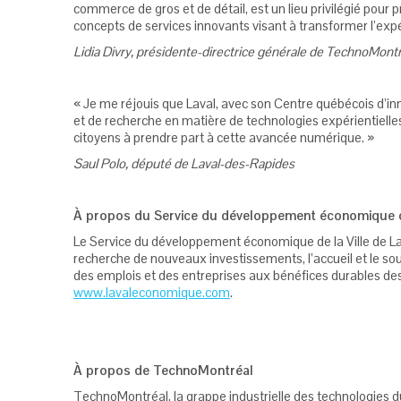
commerce de gros et de détail, est un lieu privilégié po
concepts de services innovants visant à transformer l’expé
Lidia Divry, présidente-directrice générale de TechnoMont
« Je me réjouis que Laval, avec son Centre québécois d’i
et de recherche en matière de technologies expérientielle
citoyens à prendre part à cette avancée numérique. »
Saul Polo, député de Laval-des-Rapides
À propos du Service du développement économique de 
Le Service du développement économique de la Ville de La
recherche de nouveaux investissements, l’accueil et le sou
des emplois et des entreprises aux bénéfices durables des
www.lavaleconomique.com
.
À propos de TechnoMontréal
TechnoMontréal, la grappe industrielle des technologies 