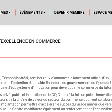
MMES
ÉVÈNEMENTS
DEVENIR MEMBRE
ESPACE M
D’EXCELLENCE EN COMMERCE
re, TechnoMontréal, sont heureux d’annoncer le lancement officiel d’un
ite de l’obtention d’une aide financière du gouvernement du Québec. 
rce et l’écosystème d’innovation pour développer le commerce du futur
rivé, public et institutionnel, le CQIC sera à la fois un pôle d’innovatio
acteurs de la chaîne de valeur du secteur du commerce pourront collabore
 implantation permettra d’accélérer le succès du virage numérique vers
bécoise. Le Centre contribuera également au renforcement de l’écosystè