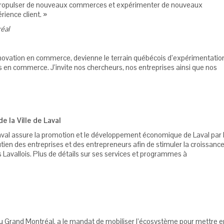
ur propulser de nouveaux commerces et expérimenter de nouveaux
rience client. »
réal
nnovation en commerce, devienne le terrain québécois d’expérimentatio
s en commerce. J’invite nos chercheurs, nos entreprises ainsi que nos
la Ville de Laval
val assure la promotion et le développement économique de Laval par 
tien des entreprises et des entrepreneurs afin de stimuler la croissanc
 Lavallois. Plus de détails sur ses services et programmes à
du Grand Montréal, a le mandat de mobiliser l’écosystème pour mettre e