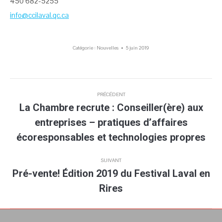
450 682-5255
info@ccilaval.qc.ca
Catégorie :
Nouvelles
5 juin 2019
Navigation
PRÉCÉDENT
article
La Chambre recrute : Conseiller(ère) aux
entreprises – pratiques d’affaires
Article
précédent
écoresponsables et technologies propres
:
SUIVANT
Pré-vente! Édition 2019 du Festival Laval en
Article
Rires
suivant
: