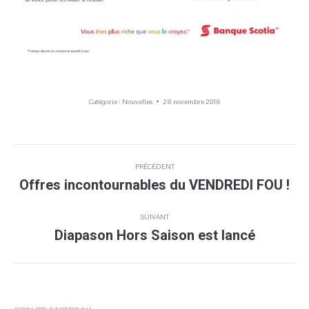
Catégorie :
Nouvelles
28 novembre 2016
Navigation
PRÉCÉDENT
article
Offres incontournables du VENDREDI FOU !
Article
précédent
:
SUIVANT
Diapason Hors Saison est lancé
Article
suivant
: