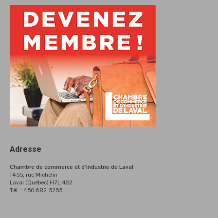
Adresse
Chambre de commerce et d’industrie de Laval
1455, rue Michelin
Laval (Québec) H7L 4S2
Tél. : 450 682-5255