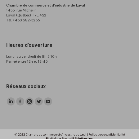
Chambre de commerce et d’industrie de Laval
1455, rue Michelin
Laval (Québec) H7L 4S2
Tél. : 450 682-5255
Heures d’ouverture
Lundi au vendredi de 8h à 16h
Fermé entre 12h et 13h15
Réseaux sociaux
LinkedIn
Facebook
Instagram
Twitter
YouTube
page
page
page
page
page
opens
opens
opens
opens
opens
in
in
in
in
in
© 2022 Chambre de commerce et d'industrie de Laval |
Politique de confidentialité
new
new
new
new
new
Réalisé par SecureIP Solutions inc.