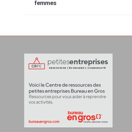
femmes
précédent
: