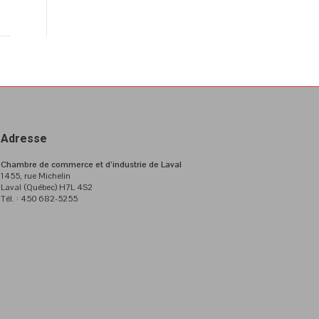
Adresse
Chambre de commerce et d’industrie de Laval
1455, rue Michelin
Laval (Québec) H7L 4S2
Tél. : 450 682-5255