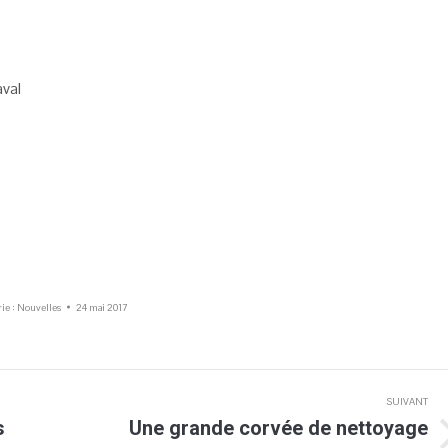
aval
ie :
Nouvelles
24 mai 2017
SUIVANT
s
Une grande corvée de nettoyage
Article