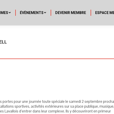
MMES
ÉVÈNEMENTS
DEVENIR MEMBRE
ESPACE M
ELL
es portes pour une journée toute spéciale le samedi 2 septembre procha
llations sportives, activités extérieures sur sa place publique, musique
es Lavallois d’entrer dans leur complexe. Ils y découvriront en primeur