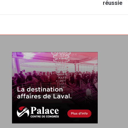
réussie
suivant
: