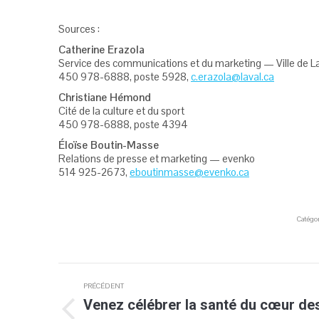
Sources :
Catherine Erazola
Service des communications et du marketing — Ville de L
450 978-6888, poste 5928,
c.erazola@laval.ca
Christiane Hémond
Cité de la culture et du sport
450 978-6888, poste 4394
Éloïse Boutin-Masse
Relations de presse et marketing — evenko
514 925-2673,
eboutinmasse@evenko.ca
Catégor
Navigation
PRÉCÉDENT
article
Venez célébrer la santé du cœur de
Article