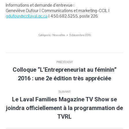
Informations et demande d’entrevue :
Geneviève Dufour ǀ Communications et marketing-CCIL ǀ
gdufour@ccilaval.qc.ca
ǀ 450.682.5255, poste 226
Catégorie :
Nouvelles
5 décembre 2016
Navigation
PRÉCÉDENT
article
Colloque “L’Entrepreneuriat au féminin”
Article
2016 : une 2e édition très appréciée
précédent
:
SUIVANT
Le Laval Families Magazine TV Show se
joindra officiellement à la programmation de
Article
suivant
TVRL
: