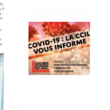
fs,
 Il
s
nt
e
e
ns