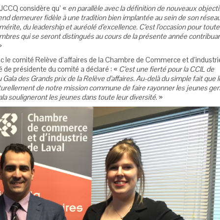
 RJCCQ considère qu’ «
en parallèle avec la définition de nouveaux objecti
emeurer fidèle à une tradition bien implantée au sein de son réseau.
mérite, du leadership et auréolé d’excellence. C’est l’occasion pour toute
bres qui se seront distingués au cours de la présente année contribua
»
vec le comité Relève d’affaires de la Chambre de Commerce et d’industri
é de présidente du comité a déclaré : «
C’est une fierté pour la CCIL de
Gala des Grands prix de la Relève d’affaires. Au-delà du simple fait que l
 naturellement de notre mission commune de faire rayonner les jeunes ge
gala souligneront les jeunes dans toute leur diversité
. »