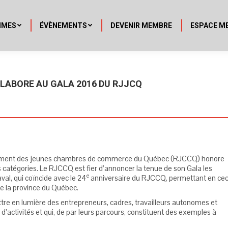
MMES
ÉVÈNEMENTS
DEVENIR MEMBRE
ESPACE M
LLABORE AU GALA 2016 DU RJJCQ
ement des jeunes chambres de commerce du Québec (RJCCQ) honore
s catégories. Le RJCCQ est fier d’annoncer la tenue de son Gala les
e
aval, qui coïncide avec le 24
anniversaire du RJCCQ, permettant en cec
e la province du Québec.
tre en lumière des entrepreneurs, cadres, travailleurs autonomes et
’activités et qui, de par leurs parcours, constituent des exemples à