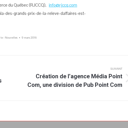
erce du Québec (RJCCQ),
info@rjccq.com
gala-des-grands-prix-de-la-releve-daffaires-est-
ie :
Nouvelles
9 mars 2016
SUIVANT
Création de l’agence Média Point
s
Article
Com, une division de Pub Point Com
suivant
: