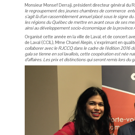
Monsieur Monsef Derraji, président directeur général du
le regroupement des jeunes chambres de commerce entend d
s’agit là d’un rassemblement annuel placé sous le signe du 
les régions du Québec de mettre en avant ceux de ses mem
ainsi au développement socio-économique de la province.
Organisé cette année en la ville de Laval, et de concert a
de Laval (CCIL), Mme Chanel Alepin, s’exprimant en qualit
collaborer avec le RJCCQ dans le cadre de l’édition 2016 du 
gala se tienne en sol lavallois, cette coopération est née
d’affaires. Les prix et distinctions qui seront remis lors du 