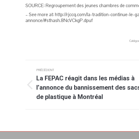
SOURCE: Regroupement des jeunes chambres de comm
– See more at: http://rjccq.com/la-tradition-continue-le-
annonce/#sthash.8NcVCkgP.dpuf
Catégor
Navigation
PRÉCÉDENT
article
La FEPAC réagit dans les médias à
l’annonce du bannissement des sac
Article
précédent
de plastique à Montréal
: