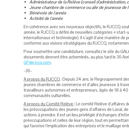
Administrateur de la Relève (conseil d’administration
Jeune chambre de commerce ou aile de jeunesse de l
Bénévole de l’année
Activité de l’année
En cohérence avec ses nouveaux objectifs, le RJCCQ souha
année, le RJCCQ a défini de nouvelles catégories « start-
internationaux et technologie). Il s’agit d’une manière de p
conforme aux visions stratégiques du RJCCQ, notamment l’é
Pour soumettre une candidature, consultez le site du GAL
documents devront être acheminés, au plus tard le 30 Avri
GP@rjccq.com
.
-30-
A propos du RJCCQ
: Depuis 24 ans, le Regroupement d
jeunes chambres de commerce et d’ailes jeunesse à traver
travailleurs autonomes et entrepreneurs, âgés de 18 à 40
communautés culturelles.
A propos du Comité Relève
: Le comité Relève d’affaires
les préoccupations des jeunes gens d’affaires de Laval, d
actions à prendre. Il est un lieu privilégié d’échanges d’in
préoccupations et celles de leur région, tout en permettan
qui favorise l’implication des entreprises et le maillage entr