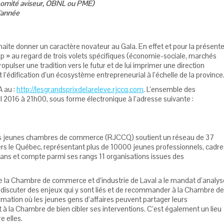
, comité aviseur, OBNL ou PME)
’année
ite donner un caractère novateur au Gala. En effet et pour la présent
up » au regard de trois volets spécifiques (économie-sociale, marchés
ropulser une tradition vers le futur et de lui imprimer une direction
dification d’un écosystème entrepreneurial à l’échelle de la province
A au :
http://lesgrandsprixdelareleve.rjccq.com
. L’ensemble des
l 2016 à 21h00, sous forme électronique à l’adresse suivante :
es jeunes chambres de commerce (RJCCQ) soutient un réseau de 37
s le Québec, représentant plus de 10000 jeunes professionnels, cadre
 ans et compte parmi ses rangs 11 organisations issues des
 de la Chambre de commerce et d’industrie de Laval a le mandat d’analys
e discuter des enjeux qui y sont liés et de recommander à la Chambre d
formation où les jeunes gens d’affaires peuvent partager leurs
t à la Chambre de bien cibler ses interventions. C’est également un lieu
e elles.