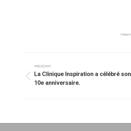
Catégori
Navigation
PRÉCÉDENT
article
La Clinique Inspiration a célébré son
Article
10e anniversaire.
précédent
: