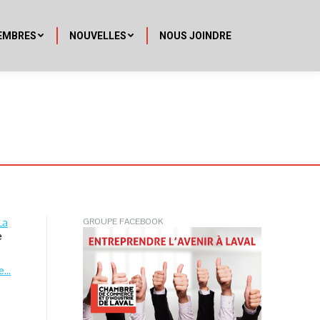
EMBRES
NOUVELLES
NOUS JOINDRE
La
GROUPE FACEBOOK
e
de…