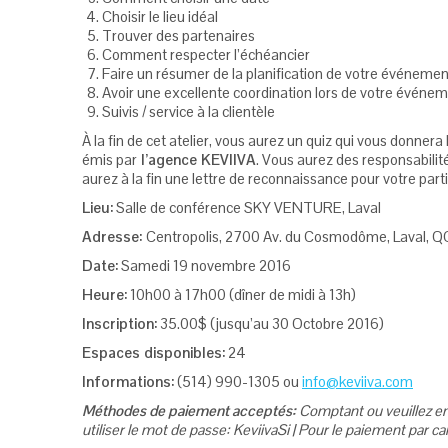
Choisir le lieu idéal
Trouver des partenaires
Comment respecter l’échéancier
Faire un résumer de la planification de votre événemen
Avoir une excellente coordination lors de votre événe
Suivis / service à la clientèle
À la fin de cet atelier, vous aurez un quiz qui vous donner
émis par
l’agence KEVIIVA
. Vous aurez des responsabilit
aurez à la fin une lettre de reconnaissance pour votre part
Lieu:
Salle de conférence SKY VENTURE, Laval
Adresse:
Centropolis, 2700 Av. du Cosmodôme, Laval, 
Date:
Samedi 19 novembre 2016
Heure:
10h00 à 17h00 (dîner de midi à 13h)
Inscription:
35.00$ (jusqu’au 30 Octobre 2016)
Espaces disponibles:
24
Informations:
(514) 990-1305 ou
info@keviiva.com
Méthodes de paiement acceptés:
Comptant ou veuillez en
utiliser le mot de passe: KeviivaSi | Pour le paiement par car