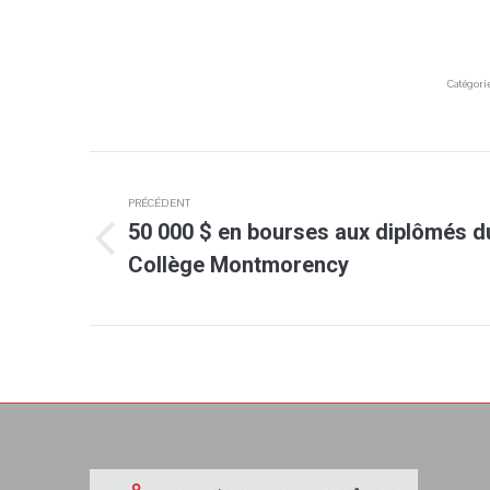
Catégorie
Navigation
PRÉCÉDENT
article
50 000 $ en bourses aux diplômés d
Article
Collège Montmorency
précédent
: