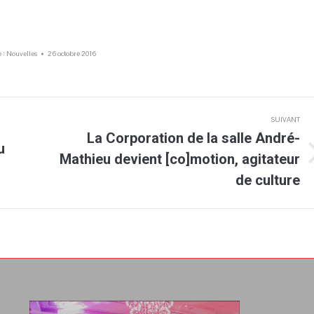
 :
Nouvelles
26 octobre 2016
SUIVANT
La Corporation de la salle André-
u
Mathieu devient [co]motion, agitateur
Article
suivant
de culture
: