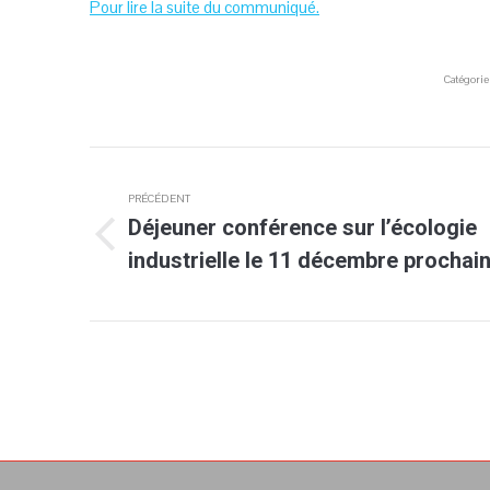
Pour lire la suite du communiqué.
Catégorie
Navigation
PRÉCÉDENT
article
Déjeuner conférence sur l’écologie
Article
industrielle le 11 décembre prochai
précédent
: