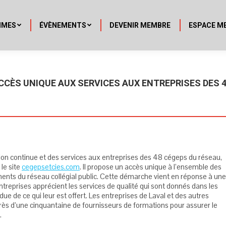
MMES
ÉVÈNEMENTS
DEVENIR MEMBRE
ESPACE M
CCÈS UNIQUE AUX SERVICES AUX ENTREPRISES DES 
tion continue et des services aux entreprises des 48 cégeps du réseau,
 le site
cegepsetcies.com
. Il propose un accès unique à l’ensemble des
ments du réseau collégial public. Cette démarche vient en réponse à une
reprises apprécient les services de qualité qui sont donnés dans les
due de ce qui leur est offert. Les entreprises de Laval et des autres
près d’une cinquantaine de fournisseurs de formations pour assurer le
.