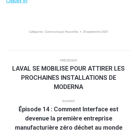
Cliquez ici
Catégories :
Communiqué
,
Nouvelles
20 septembre 2021
Navigation
PRÉCÉDENT
article
LAVAL SE MOBILISE POUR ATTIRER LES
PROCHAINES INSTALLATIONS DE
Article
précédent
MODERNA
:
SUIVANT
Épisode 14 : Comment Interface est
devenue la première entreprise
Article
suivant
manufacturière zéro déchet au monde
: