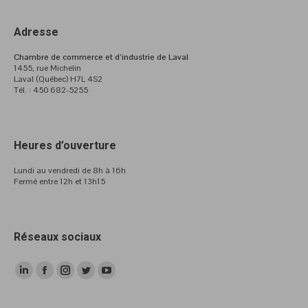
Adresse
Chambre de commerce et d’industrie de Laval
1455, rue Michelin
Laval (Québec) H7L 4S2
Tél. : 450 682-5255
Heures d’ouverture
Lundi au vendredi de 8h à 16h
Fermé entre 12h et 13h15
Réseaux sociaux
LinkedIn
Facebook
Instagram
Twitter
YouTube
page
page
page
page
page