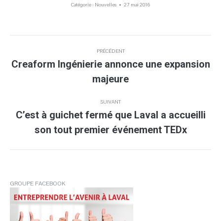
Catégorie :
Nouvelles
27 mai 2016
Navigation
PRÉCÉDENT
article
Creaform Ingénierie annonce une expansion
Article
majeure
précédent
:
SUIVANT
C’est à guichet fermé que Laval a accueilli
Article
son tout premier événement TEDx
suivant
:
GROUPE FACEBOOK