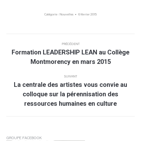
Catégorie :
Nouvelles
6 février 2015
Navigation
PRÉCÉDENT
article
Formation LEADERSHIP LEAN au Collège
Article
Montmorency en mars 2015
précédent
:
SUIVANT
La centrale des artistes vous convie au
colloque sur la pérennisation des
Article
suivant
ressources humaines en culture
:
GROUPE FACEBOOK