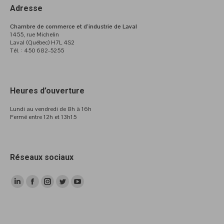
Adresse
Chambre de commerce et d’industrie de Laval
1455, rue Michelin
Laval (Québec) H7L 4S2
Tél. : 450 682-5255
Heures d’ouverture
Lundi au vendredi de 8h à 16h
Fermé entre 12h et 13h15
Réseaux sociaux
LinkedIn
Facebook
Instagram
Twitter
YouTube
page
page
page
page
page
opens
opens
opens
opens
opens