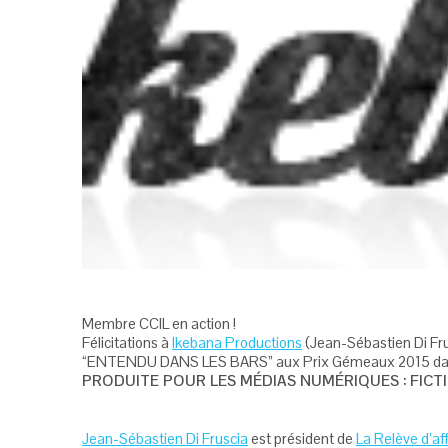
Membre CCIL en action !
Félicitations à
Ikebana Productions
(Jean-Sébastien Di Fru
“ENTENDU DANS LES BARS” aux Prix Gémeaux 2015 dan
PRODUITE POUR LES MÉDIAS NUMÉRIQUES : FICTI
Jean-Sébastien Di Fruscia
est président de
La Relève d’af