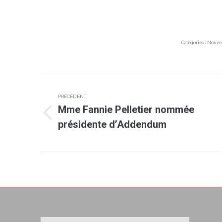
Catégories :
Nouvel
Navigation
PRÉCÉDENT
article
Mme Fannie Pelletier nommée
Article
présidente d’Addendum
précédent
: