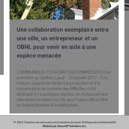
Une collaboration exemplaire entre
une ville, un entrepreneur et un
OBNL pour venir en aide à une
espèce menacée
Nouvelles
Par
CCIL
3 février 2017
COMMUNIQUÉ POUR DIFFUSION IMMÉDIATE Une
première au Québec Laval – 30 janvier 2017 – Éco-
Nature, organisme dédié à la protection et à la
conservation de la rivière des Mille Îles, s’est
distingué il y a quelques années, en restaurant une
cheminée en ruines sur l’île aux Fraises afin d’offrir
un habitat propice à la nidification…
© 2022 Chambre de commerce et d'industrie de Laval |
Politique de confidentialité
Réalisé par SecureIP Solutions inc.