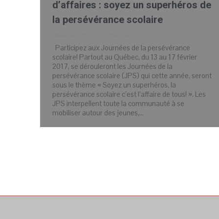
d’affaires : soyez un superhéros de
la persévérance scolaire
Nouvelles
Par
CCIL
3 février 2017
Participez aux Journées de la persévérance
scolaire! Partout au Québec, du 13 au 17 février
2017, se dérouleront les Journées de la
persévérance scolaire (JPS) qui cette année, seront
sous le thème « Soyez un superhéros, la
persévérance scolaire c’est l’affaire de tous! ». Les
JPS interpellent toute la communauté à se
mobiliser autour des jeunes,…