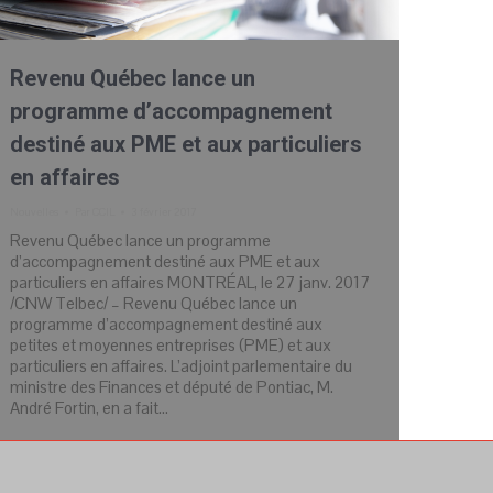
Revenu Québec lance un
programme d’accompagnement
destiné aux PME et aux particuliers
en affaires
Nouvelles
Par
CCIL
3 février 2017
Revenu Québec lance un programme
d’accompagnement destiné aux PME et aux
particuliers en affaires MONTRÉAL, le 27 janv. 2017
/CNW Telbec/ – Revenu Québec lance un
programme d’accompagnement destiné aux
petites et moyennes entreprises (PME) et aux
particuliers en affaires. L’adjoint parlementaire du
ministre des Finances et député de Pontiac, M.
André Fortin, en a fait…