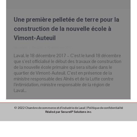
Une première pelletée de terre pour la
construction de la nouvelle école à
Vimont-Auteuil
Nouvelles
Par
CCIL
19 décembre 2017
Laval, le 18 décembre 2017 – C’est le lundi 18 décembre
que s’est officialisé le début des travaux de construction
de la nouvelle école primaire qui sera située dans le
quartier de Vimont-Auteuil. C’est en présence de la
ministre responsable des Aînés et de la Lutte contre
l’intimidation, ministre responsable de la région de
Laval…
© 2022 Chambre de commerce et d'industrie de Laval |
Politique de confidentialité
Réalisé par SecureIP Solutions inc.