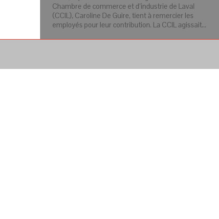
Chambre de commerce et d’industrie de Laval
(CCIL), Caroline De Guire, tient à remercier les
employés pour leur contribution. La CCIL agissait…