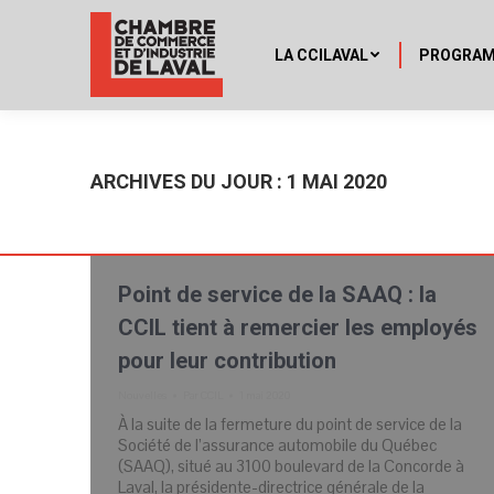
LA CCILAVAL
PROGRA
ARCHIVES DU JOUR :
1 MAI 2020
Point de service de la SAAQ : la
CCIL tient à remercier les employés
pour leur contribution
Nouvelles
Par
CCIL
1 mai 2020
À la suite de la fermeture du point de service de la
Société de l’assurance automobile du Québec
(SAAQ), situé au 3100 boulevard de la Concorde à
Laval, la présidente-directrice générale de la