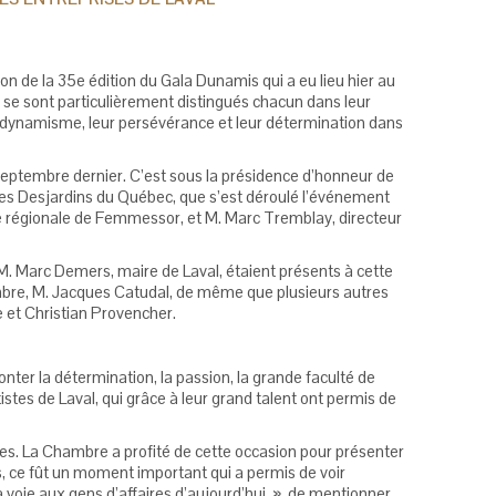
on de la 35e édition du Gala Dunamis qui a eu lieu hier au
 se sont particulièrement distingués chacun dans leur
r dynamisme, leur persévérance et leur détermination dans
septembre dernier. C’est sous la présidence d’honneur de
sses Desjardins du Québec, que s’est déroulé l’événement
e régionale de Femmessor, et M. Marc Tremblay, directeur
 M. Marc Demers, maire de Laval, étaient présents à cette
ambre, M. Jacques Catudal, de même que plusieurs autres
 et Christian Provencher.
nter la détermination, la passion, la grande faculté de
tes de Laval, qui grâce à leur grand talent ont permis de
nies. La Chambre a profité de cette occasion pour présenter
s, ce fût un moment important qui a permis de voir
voie aux gens d’affaires d’aujourd’hui. », de mentionner