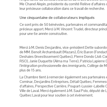
Me Chanel Alepin, présidente du comité Relève d’affaires
leur précieuse collaboration dans ce travail de recherche.
Une cinquantaine de collaborateurs impliqués
Ce sont près de 50 bénévoles, partenaires et commanditair
précieux apport. Merci à M. Vincent Trudel, directeur pri
pour une 6e année consécutive.
Merci à M. Denis Desjardins, vice-président Dette subordo
de MM. Benoît Archambault (Mazars), Éric Baron (Fondact
Deshaies (Investissement Québec), Pierre Dondo (Joli-Cœu
RSO), Janie Duquette (Alma ma Terre), Patricia Lapierre
l’intégration professionnelle des immigrants, Collège de M
plus de 15 ans.
La Chambre tient à remercier également ses partenaires
Cominar, Desjardins Entreprises, Détail Québec, Femmesso
d’affaires, Perspective Carrière, Poupart-Lussier-Label
Ville de Laval. Merci également à M. Saul Polo, député de 
Québec Laval pour leur soutien à cet événement.