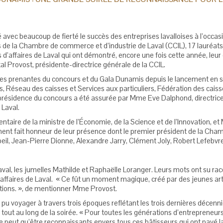
avec beaucoup de fierté le succès des entreprises lavalloises à l’occasi
s de la Chambre de commerce et d’industrie de Laval (CCIL), 17 lauréats
d’affaires de Laval qui ont démontré, encore une fois cette année, leu
l Provost, présidente-directrice générale de la CCIL.
rties prenantes du concours et du Gala Dunamis depuis le lancement en 
es, Réseau des caisses et Services aux particuliers, Fédération des cai
oprésidence du concours a été assurée par Mme Eve Dalphond, directric
Laval.
taire de la ministre de l’Économie, de la Science et de l’Innovation, et
ement fait honneur de leur présence dont le premier président de la Ch
l, Jean-Pierre Dionne, Alexandre Jarry, Clément Joly, Robert Lefebvre
val, les jumelles Mathilde et Raphaëlle Loranger. Leurs mots ont su raco
ffaires de Laval. « Ce fût un moment magique, créé par des jeunes artis
otions. », de mentionner Mme Provost.
 pu voyager à travers trois époques reflétant les trois dernières décen
tout au long de la soirée. « Pour toutes les générations d’entrepreneur
peut qu’être reconnaissants envers tous ces bâtisseurs qui ont pavé la 