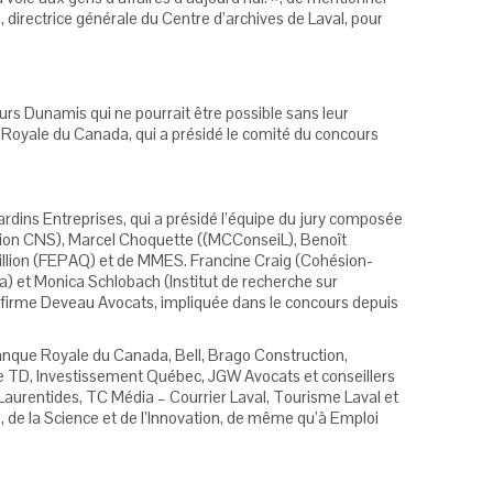
irectrice générale du Centre d’archives de Laval, pour
urs Dunamis qui ne pourrait être possible sans leur
 Royale du Canada, qui a présidé le comité du concours
rdins Entreprises, qui a présidé l’équipe du jury composée
tion CNS), Marcel Choquette ((MCConseiL), Benoît
Fillion (FEPAQ) et de MMES. Francine Craig (Cohésion-
 et Monica Schlobach (Institut de recherche sur
la firme Deveau Avocats, impliquée dans le concours depuis
nque Royale du Canada, Bell, Brago Construction,
ue TD, Investissement Québec, JGW Avocats et conseillers
urentides, TC Média – Courrier Laval, Tourisme Laval et
, de la Science et de l’Innovation, de même qu’à Emploi