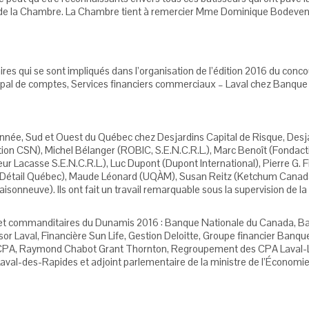
 de la Chambre. La Chambre tient à remercier Mme Dominique Bodeven, d
es qui se sont impliqués dans l’organisation de l’édition 2016 du conco
ncipal de comptes, Services financiers commerciaux – Laval chez Banque
nnée, Sud et Ouest du Québec chez Desjardins Capital de Risque, Desja
ion CSN), Michel Bélanger (ROBIC, S.E.N.C.R.L.), Marc Benoît (Fondac
r Lacasse S.E.N.C.R.L.), Luc Dupont (Dupont International), Pierre G. 
 (Détail Québec), Maude Léonard (UQÀM), Susan Reitz (Ketchum Canada)
aisonneuve). Ils ont fait un travail remarquable sous la supervision de 
 et commanditaires du Dunamis 2016 : Banque Nationale du Canada, Ba
r Laval, Financière Sun Life, Gestion Deloitte, Groupe financier Banq
le CPA, Raymond Chabot Grant Thornton, Regroupement des CPA Laval-La
Laval-des-Rapides et adjoint parlementaire de la ministre de l’Économie