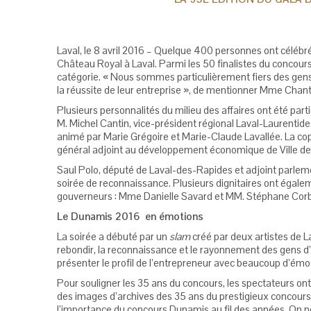
Laval, le 8 avril 2016 – Quelque 400 personnes ont célébré 
Château Royal à Laval. Parmi les 50 finalistes du concour
catégorie. « Nous sommes particulièrement fiers des gens 
la réussite de leur entreprise », de mentionner Mme Chanta
Plusieurs personnalités du milieu des affaires ont été pa
M. Michel Cantin, vice-président régional Laval-Laurentid
animé par Marie Grégoire et Marie-Claude Lavallée. La c
général adjoint au développement économique de Ville de 
Saul Polo, député de Laval-des-Rapides et adjoint parlemen
soirée de reconnaissance. Plusieurs dignitaires ont égal
gouverneurs : Mme Danielle Savard et MM. Stéphane Corbei
Le Dunamis 2016 en émotions
La soirée a débuté par un
slam
créé par deux artistes de La
rebondir, la reconnaissance et le rayonnement des gens d’a
présenter le profil de l’entrepreneur avec beaucoup d’ém
Pour souligner les 35 ans du concours, les spectateurs ont
des images d’archives des 35 ans du prestigieux concours 
l’importance du concours Dunamis au fil des années. On ne 