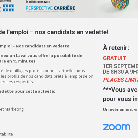
de l’emploi – nos candidats en vedette!
’emploi – Nos candidats en vedette!
À retenir:
nexion Laval vous offre la possibilité de
GRATUIT
rare en 15 minutes!
1ER SEPTEMB
ité de maillages professionnels virtuelle, nous
DE 8H30 À 9H
es profils de nos candidats prêts à l’emploi selon
PLACES LIMI
rtises respectifs.
***Vous ave
edette pour cette activité:
pour vous in
et Marketing
Un événement vi
abilité