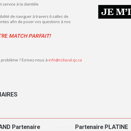
t service à la clientèle
bilité de naviguer à travers 6 salles de
entes afin de poser vos questions à nos
TRE
MATCH PARFAIT!
 problème ? Écrivez-nous à
info@ccilaval.qc.ca
NAIRES
AND Partenaire
Partenaire PLATINE