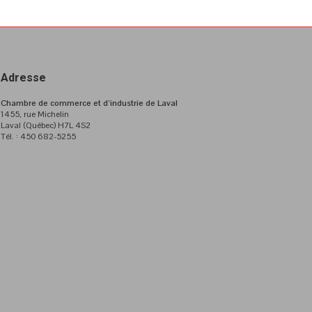
Adresse
Chambre de commerce et d’industrie de Laval
1455, rue Michelin
Laval (Québec) H7L 4S2
Tél. : 450 682-5255