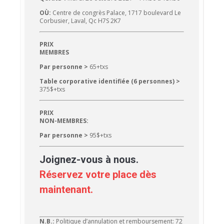
OÙ:
Centre de congrès Palace, 1717 boulevard Le
Corbusier, Laval, Qc H7S 2K7
PRIX
MEMBRES
Par personne >
65+txs
Table corporative identifiée (6 personnes) >
375$+txs
PRIX
NON-MEMBRES:
Par personne >
95$+txs
Joignez-vous à nous.
Réservez votre place dès
maintenant.
N.B.:
Politique d’annulation et remboursement: 72