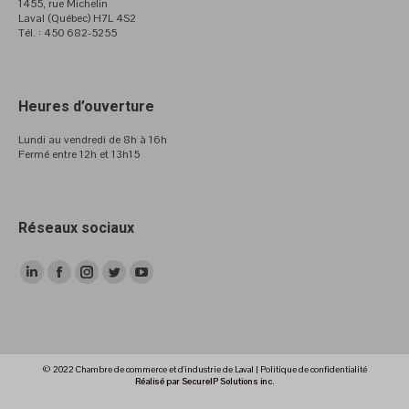
1455, rue Michelin
Laval (Québec) H7L 4S2
Tél. : 450 682-5255
Heures d’ouverture
Lundi au vendredi de 8h à 16h
Fermé entre 12h et 13h15
Réseaux sociaux
LinkedIn
Facebook
Instagram
Twitter
YouTube
page
page
page
page
page
opens
opens
opens
opens
opens
in
in
in
in
in
© 2022 Chambre de commerce et d'industrie de Laval |
Politique de confidentialité
new
new
new
new
new
Réalisé par SecureIP Solutions inc.
window
window
window
window
window