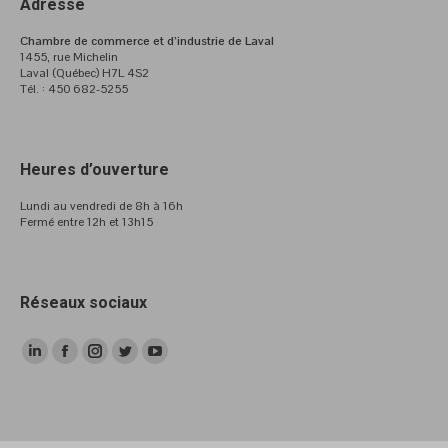
Adresse
Chambre de commerce et d’industrie de Laval
1455, rue Michelin
Laval (Québec) H7L 4S2
Tél. : 450 682-5255
Heures d’ouverture
Lundi au vendredi de 8h à 16h
Fermé entre 12h et 13h15
Réseaux sociaux
LinkedIn
Facebook
Instagram
Twitter
YouTube
page
page
page
page
page
opens
opens
opens
opens
opens
in
in
in
in
in