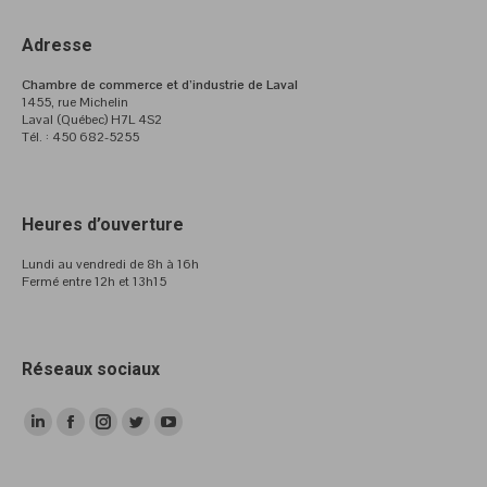
Adresse
Chambre de commerce et d’industrie de Laval
1455, rue Michelin
Laval (Québec) H7L 4S2
Tél. : 450 682-5255
Heures d’ouverture
Lundi au vendredi de 8h à 16h
Fermé entre 12h et 13h15
Réseaux sociaux
LinkedIn
Facebook
Instagram
Twitter
YouTube
page
page
page
page
page