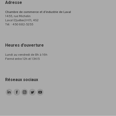
Adresse
Chambre de commerce et d’industrie de Laval
1455, rue Michelin
Laval (Québec) H7L 4S2
Tél. : 450 682-5255
Heures d’ouverture
Lundi au vendredi de 8h à 16h
Fermé entre 12h et 13h15
Réseaux sociaux
LinkedIn
Facebook
Instagram
Twitter
YouTube
page
page
page
page
page
opens
opens
opens
opens
opens
in
in
in
in
in