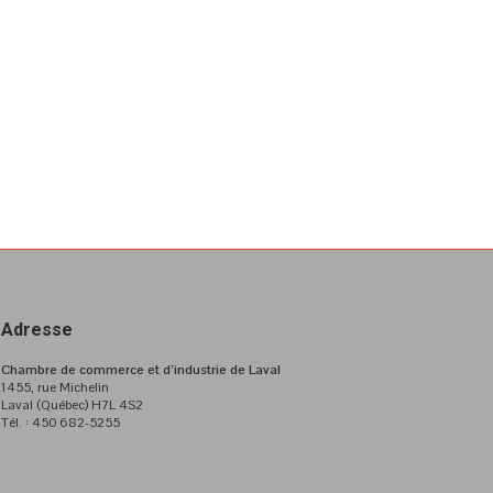
Adresse
Chambre de commerce et d’industrie de Laval
1455, rue Michelin
Laval (Québec) H7L 4S2
Tél. : 450 682-5255