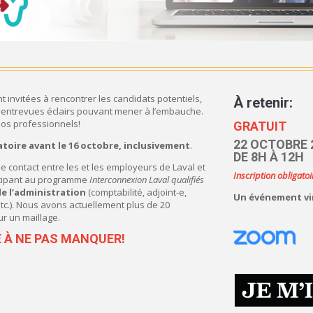
t invitées à rencontrer les candidats potentiels,
À retenir:
 entrevues éclairs pouvant mener à l’embauche.
os professionnels!
GRATUIT
22 OCTOBRE 
atoire avant le 16 octobre, inclusivement
.
DE 8H À 12H
r le contact entre les et les employeurs de Laval et
Inscription obligatoi
icipant au programme
Interconnexion Laval
qualifiés
e l’administration
(comptabilité, adjoint-e,
Un événement vi
etc.). Nous avons actuellement plus de 20
r un maillage.
É À NE PAS MANQUER!