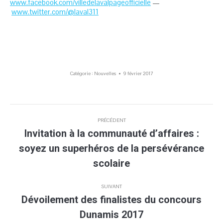
www.facebook.com/villedelavalpageofficielle
—
www.twitter.com/@laval311
Catégorie :
Nouvelles
9 février 2017
Navigation
PRÉCÉDENT
article
Invitation à la communauté d’affaires :
soyez un superhéros de la persévérance
Article
précédent
scolaire
:
SUIVANT
Dévoilement des finalistes du concours
Article
Dunamis 2017
suivant