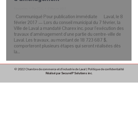
Nouvelles
Par
CCIL
9 février 2017
Communiqué Pour publication immédiate Laval, le 8
février 2017 — Lors du conseil municipal du 7 février, la
Ville de Laval a mandaté Charex inc. pour l’exécution des
travaux d’aménagement d’une partie du centre-ville de
Laval. Les travaux, au montant de 18 723 687 $,
comporteront plusieurs étapes qui seront réalisées dès
la…
© 2022 Chambre de commerce et d'industrie de Laval |
Politique de confidentialité
Réalisé par SecureIP Solutions inc.