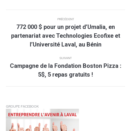
Navigation
PRÉCÉDENT
article
772 000 $ pour un projet d’Umalia, en
partenariat avec Technologies Ecofixe et
Article
précédent
l’Université Laval, au Bénin
:
SUIVANT
Campagne de la Fondation Boston Pizza :
Article
5$, 5 repas gratuits !
suivant
:
GROUPE FACEBOOK