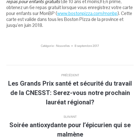
repas pour enfants gratuits
(de 10 ans et moins)! En prime,
obtenez un 6e repas gratuit lorsque vous enregistrez votre carte
pour enfants sur MonBP (
www.bostonpizza.com/monbp
). Cette
carte est valide dans tous les Boston Pizza de la province et
jusqu’en juin 2018.
Catégorie :
Nouvelles
8 septembre 2017
Navigation
PRÉCÉDENT
article
Les Grands Prix santé et sécurité du travail
de la CNESST: Serez-vous notre prochain
Article
précédent
lauréat régional?
:
SUIVANT
Soirée antioxydante pour l’épicurien qui se
Article
malmène
suivant