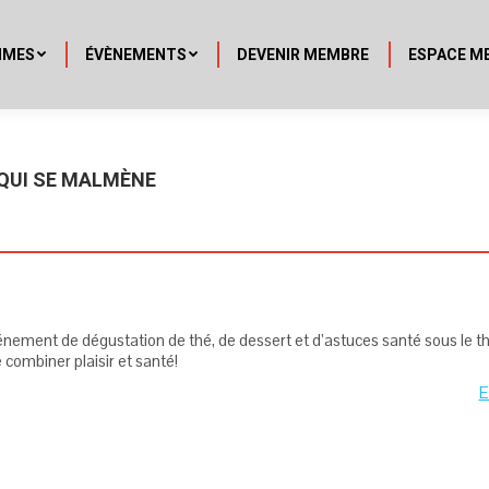
MMES
ÉVÈNEMENTS
DEVENIR MEMBRE
ESPACE M
 QUI SE MALMÈNE
énement de dégustation de thé, de dessert et d’astuces santé sous le 
 combiner plaisir et santé!
E