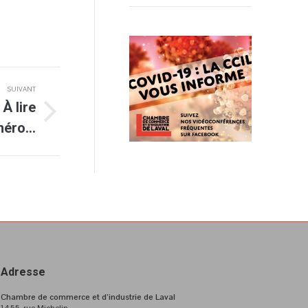
SUIVANT
À lire
méro…
Adresse
Chambre de commerce et d’industrie de Laval