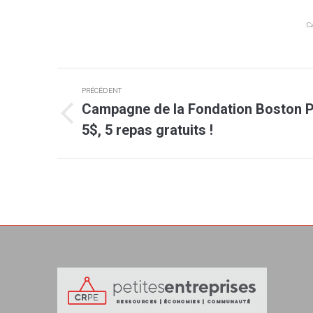
Ca
Navigation
PRÉCÉDENT
article
Campagne de la Fondation Boston P
Article
5$, 5 repas gratuits !
précédent
: