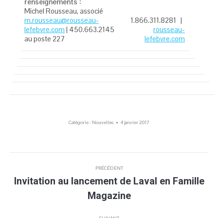
renseignements :
Michel Rousseau, associé
m.rousseau@rousseau-
1.866.311.8281 |
lefebvre.com
| 450.663.2145
rousseau-
au poste 227
lefebvre.com
Catégorie :
Nouvelles
4 janvier 2017
Navigation
PRÉCÉDENT
article
Invitation au lancement de Laval en Famille
Article
Magazine
précédent
: