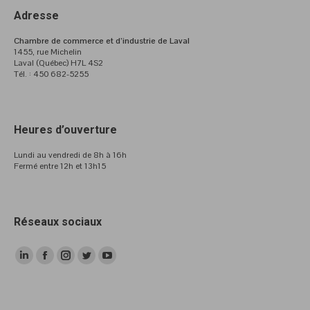
Adresse
Chambre de commerce et d’industrie de Laval
1455, rue Michelin
Laval (Québec) H7L 4S2
Tél. : 450 682-5255
Heures d’ouverture
Lundi au vendredi de 8h à 16h
Fermé entre 12h et 13h15
Réseaux sociaux
LinkedIn
Facebook
Instagram
Twitter
YouTube
page
page
page
page
page
opens
opens
opens
opens
opens