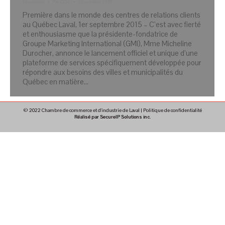
Nouvelles
Par
CCIL
29 octobre 2015
Première dans le monde des centres de relations clients
au Québec Laval, 1er septembre 2015 – C’est avec fierté
et enthousiasme que la présidente-fondatrice de
Groupe Marketing International (GMI), Mme Micheline
Durocher, annonce le lancement officiel et unique d’une
plateforme de services spécifiquement développée pour
répondre aux besoins des villes et municipalités du
Québec en matière…
© 2022 Chambre de commerce et d'industrie de Laval |
Politique de confidentialité
Réalisé par SecureIP Solutions inc.